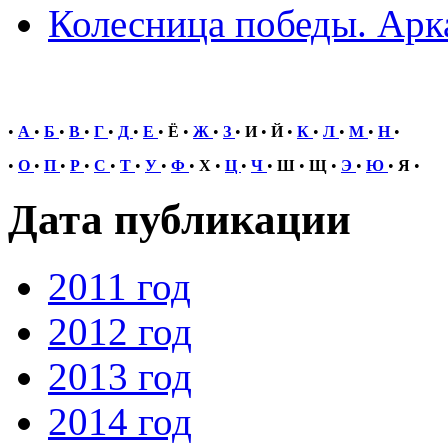
Колесница победы. Арк
•
А
•
Б
•
В
•
Г
•
Д
•
Е
•
Ё
•
Ж
•
З
•
И
•
Й
•
К
•
Л
•
М
•
Н
•
•
О
•
П
•
Р
•
С
•
Т
•
У
•
Ф
•
Х
•
Ц
•
Ч
•
Ш
•
Щ
•
Э
•
Ю
•
Я
•
Дата публикации
2011 год
2012 год
2013 год
2014 год