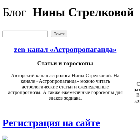
Перейти к основному содержанию
Блог
Нины Стрелковой
Поиск
Форма поиска
zen-канал «Астропропаганда»
Статьи и гороскопы
Авторский канал астролога Нины Стрелковой. На
канале «Астропропаганда» можно читать
С
астрологические статьи и еженедельные
ра
астропрогнозы. А также ежемесячные гороскопы для
В
знаков зодиака.
ко
Регистрация на сайте