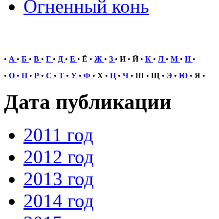
Огненный конь
•
А
•
Б
•
В
•
Г
•
Д
•
Е
•
Ё
•
Ж
•
З
•
И
•
Й
•
К
•
Л
•
М
•
Н
•
•
О
•
П
•
Р
•
С
•
Т
•
У
•
Ф
•
Х
•
Ц
•
Ч
•
Ш
•
Щ
•
Э
•
Ю
•
Я
•
Дата публикации
2011 год
2012 год
2013 год
2014 год