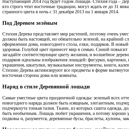
Наступающий 2014 год будет годом Лошади. Стихия года – Дер
кто строго чтит восточные традиции, могут ждать ее до 31 ян
странного цвета в ночь с 31 декабря 2013 на 1 января 2014.
Под Деревом зелёным
Стихия Дерева представляет мир растений, поэтому очень умест
должна быть настоящей, но обязательно зеленой, на крайний 
оформлении дома, новогоднего стола, елки, подарков. В новый
здоровья. Голубой цвет принесет мир в семью. Синий повысит
загадайте соответствующие цвету желания, и волшебное дерево
подарков идеальны изображения лошадей: фигурки, картинки, и
украшения, шкатулки, музыкальные инструменты, книги, кален
Стихию Дерева активизируют все предметы в форме вытянутого
восточная сторона дома или комнаты.
Наряд в стиле Деревянной лошади
Самые уместные цвета праздничной одежды: зеленый всех отте
новогоднего наряда должен быть изящным, элегантным, подчер
подчеркнута тонкая талия. Ткани, из которых сшита одежда, 
быть необычным. Лошадь любит украшения, а потому хорошо 
подковы и, разумеется, деревянные бусы, браслеты, кулоны, зак