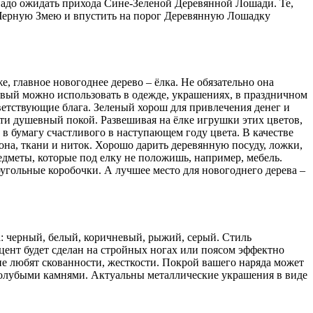
надо ожидать прихода Сине-Зеленой Деревянной Лошади. Те,
ть Черную Змею и впустить на порог Деревянную Лошадку
, главное новогоднее дерево – ёлка. Не обязательно она
овый можно использовать в одежде, украшениях, в праздничном
тветствующие блага. Зеленый хорош для привлечения денег и
ти душевный покой. Развешивая на ёлке игрушки этих цветов,
в бумагу счастливого в наступающем году цвета. В качестве
она, ткани и ниток. Хорошо дарить деревянную посуду, ложки,
дметы, которые под елку не положишь, например, мебель.
гольные коробочки. А лучшее место для новогоднего дерева –
: черный, белый, коричневый, рыжий, серый. Стиль
ент будет сделан на стройных ногах или поясом эффектно
не любят скованности, жесткости. Покрой вашего наряда может
олубыми камнями. Актуальны металлические украшения в виде