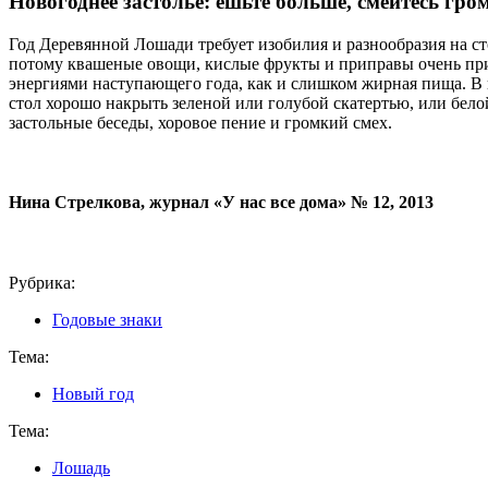
Новогоднее застолье: ешьте больше, смейтесь гро
Год Деревянной Лошади требует изобилия и разнообразия на сто
потому квашеные овощи, кислые фрукты и приправы очень приг
энергиями наступающего года, как и слишком жирная пища. В
стол хорошо накрыть зеленой или голубой скатертью, или белой
застольные беседы, хоровое пение и громкий смех.
Нина Стрелкова, журнал «У нас все дома» № 12, 2013
Рубрика:
Годовые знаки
Тема:
Новый год
Тема:
Лошадь