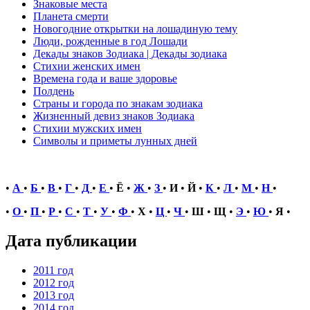
Знаковые места
Планета смерти
Новогодние открытки на лошадиную тему
Люди, рожденные в год Лошади
Декады знаков Зодиака | Декады зодиака
Стихии женских имен
Времена года и ваше здоровье
Полдень
Страны и города по знакам зодиака
Жизненный девиз знаков Зодиака
Стихии мужских имен
Символы и приметы лунных дней
•
А
•
Б
•
В
•
Г
•
Д
•
Е
•
Ё
•
Ж
•
З
•
И
•
Й
•
К
•
Л
•
М
•
Н
•
•
О
•
П
•
Р
•
С
•
Т
•
У
•
Ф
•
Х
•
Ц
•
Ч
•
Ш
•
Щ
•
Э
•
Ю
•
Я
•
Дата публикации
2011 год
2012 год
2013 год
2014 год