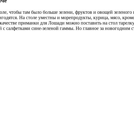
мче
ле, чтобы там было больше зелени, фруктов и овощей зеленого ц
одятся. На столе уместны и морепродукты, курица, мясо, кроме
 качестве приманки для Лошади можно поставить на стол тарел
 с салфетками сине-зеленой гаммы. Но главное за новогодним ст