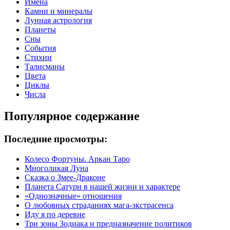
Имена
Камни и минералы
Лунная астрология
Планеты
Сны
События
Стихии
Талисманы
Цвета
Циклы
Числа
Популярное содержание
Последние просмотры:
Колесо Фортуны. Аркан Таро
Многоликая Луна
Сказка о Змее-Драконе
Планета Сатурн в нашей жизни и характере
«Однозначные» отношения
О любовных страданиях мага-экстрасенса
Иду я по деревне
Три зоны Зодиака и предназначение политиков