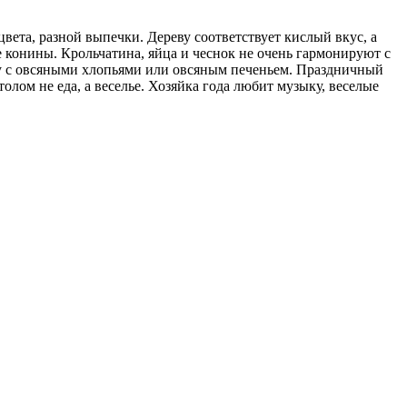
вета, разной выпечки. Дереву соответствует кислый вкус, а
 конины. Крольчатина, яйца и чеснок не очень гармонируют с
ку с овсяными хлопьями или овсяным печеньем. Праздничный
олом не еда, а веселье. Хозяйка года любит музыку, веселые