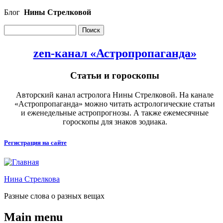
Перейти к основному содержанию
Блог
Нины Стрелковой
Поиск
Форма поиска
zen-канал «Астропропаганда»
Статьи и гороскопы
Авторский канал астролога Нины Стрелковой. На канале
«Астропропаганда» можно читать астрологические статьи
и еженедельные астропрогнозы. А также ежемесячные
гороскопы для знаков зодиака.
Регистрация на сайте
Нина Стрелкова
Разные слова о разных вещах
Main menu