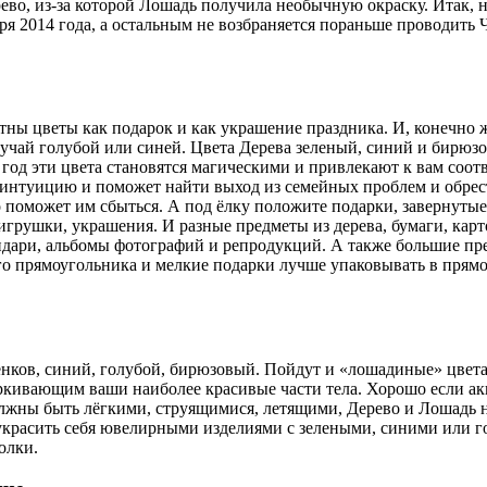
ево, из-за которой Лошадь получила необычную окраску. Итак, 
варя 2014 года, а остальным не возбраняется пораньше проводи
ны цветы как подарок и как украшение праздника. И, конечно же
случай голубой или синей. Цвета Дерева зеленый, синий и бирюз
 год эти цвета становятся магическими и привлекают к вам соо
 интуицию и поможет найти выход из семейных проблем и обрес
 поможет им сбыться. А под ёлку положите подарки, завернутые 
грушки, украшения. И разные предметы из дерева, бумаги, карт
дари, альбомы фотографий и репродукций. А также большие пре
 прямоугольника и мелкие подарки лучше упаковывать в прямоу
нков, синий, голубой, бирюзовый. Пойдут и «лошадиные» цвета
кивающим ваши наиболее красивые части тела. Хорошо если акц
должны быть лёгкими, струящимися, летящими, Дерево и Лошадь 
украсить себя ювелирными изделиями с зелеными, синими или г
олки.