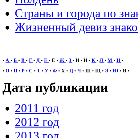
Страны и города по зна
Жизненный девиз знако
•
А
•
Б
•
В
•
Г
•
Д
•
Е
•
Ё
•
Ж
•
З
•
И
•
Й
•
К
•
Л
•
М
•
Н
•
•
О
•
П
•
Р
•
С
•
Т
•
У
•
Ф
•
Х
•
Ц
•
Ч
•
Ш
•
Щ
•
Э
•
Ю
•
Я
•
Дата публикации
2011 год
2012 год
2013 год