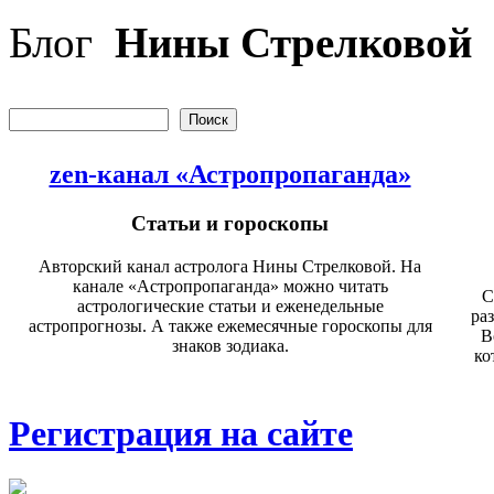
Перейти к основному содержанию
Блог
Нины Стрелковой
Поиск
Форма поиска
zen-канал «Астропропаганда»
Статьи и гороскопы
Авторский канал астролога Нины Стрелковой. На
канале «Астропропаганда» можно читать
С
астрологические статьи и еженедельные
ра
астропрогнозы. А также ежемесячные гороскопы для
В
знаков зодиака.
ко
Регистрация на сайте