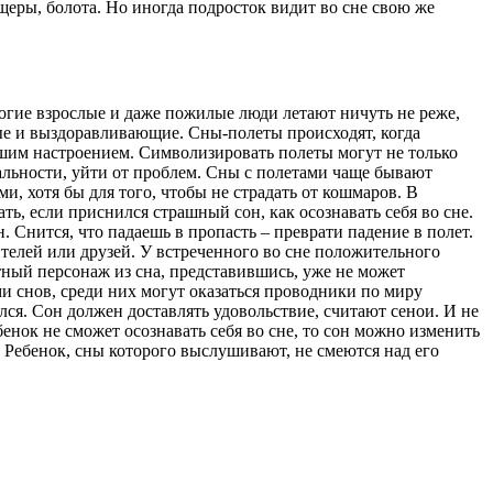
щеры, болота. Но иногда подросток видит во сне свою же
 многие взрослые и даже пожилые люди летают ничуть не реже,
ьные и выздоравливающие. Сны-полеты происходят, когда
рошим настроением. Символизировать полеты могут не только
еальности, уйти от проблем. Сны с полетами чаще бывают
и, хотя бы для того, чтобы не страдать от кошмаров. В
ать, если приснился страшный сон, как осознавать себя во сне.
 Снится, что падаешь в пропасть – преврати падение в полет.
ителей или друзей. У встреченного во сне положительного
тный персонаж из сна, представившись, уже не может
и снов, среди них могут оказаться проводники по миру
лся. Сон должен доставлять удовольствие, считают сенои. И не
енок не сможет осознавать себя во сне, то сон можно изменить
 Ребенок, сны которого выслушивают, не смеются над его