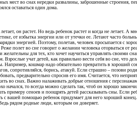
ных мест во снах нередки развалины, заброшенные строения, пе
ялся оставаться один дома.
к летает, он растет. Но ведь ребенок растет и когда не летает. А
гетике, от избытка энергии или от утечки ее. Летают часто бол
дзарядки энергией. Поэтому, полетав, человек просыпается с хо
. Реже полет во сне говорит о желании человека оторваться от р
 желательны для тех, кто хочет научиться управлять своими снам
. Взрослые учат детей, как правильно вести себя во сне, что дел
. Например, кошмар надо обязательно превратить в хороший сон.
агов, сопротивляйся, борись, атакуй. Если страшно – позови род
бовать, предварительно спросив его имя. Считается, что неприя
жить во снах. Важно налаживать добрые отношения с персонажам
о начался, то всегда можно сделать так, чтоб он хорошо закончи
ть примеру сеноев и поощрять детей рассказывать сны. Если реб
ь с вашей помощью ребенок придумает для него хороший конец.
 Ведь рядом родные люди, которым он доверяет.