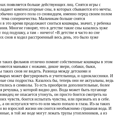
снах появляется больше действующих лиц. Снятся игры с
обладают компенсаторные сны, в которых сбываются его мечты.
 обычно одного пола со сновидцем, именно перед своим полом
а тема соперничества. Мальчикам больше снятся
 в это время продолжают сниться кошмары, значит, у ребенка
ия. Многие говорят, что в детстве такие сны казались хуже
под подушку, а там – ничего! «В детстве я часто во сне
их снов я ходил расстроенный весь день, это было хуже
ли таких фильмов отлично помнят собственные кошмары в этом
оняются маньяки с ножами, дикие звери, собаки, быки,
 таких снов не видеть. Разница между детскими и
шмарах может фигурировать и учительница, и одноклассники. И
ые сны подростка. Казалось бы, теперь они не актуальны, ведь
ратились в символы. То есть приобрели дополнительные, более
ая речушка, у которой видно дно. Вода может быть пугающе
овидец не опасается утонуть, он просто боится смотреть на
оих чувств, боится испытать чувства, или признать их в себе.
а он испугался чего-то или мыло попало в глаза. Из-за таких
и во взрослой жизни им снится необъяснимо страшная вода. И
нные, в той же воде могут лежать трупы утопленников, а из