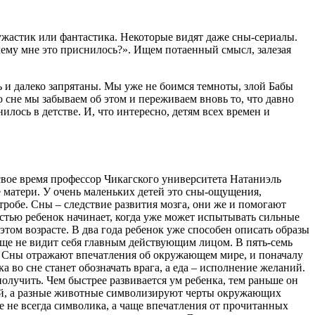
ужастик или фантастика. Некоторые видят даже сны-сериалы.
чему мне это приснилось?». Ищем потаенный смысл, залезая
ть и далеко запрятаны. Мы уже не боимся темноты, злой Бабы
о сне мы забываем об этом и переживаем вновь то, что давно
лось в детстве. И, что интересно, детям всех времен и
 свое время профессор Чикагского университета Натаниэль
е матери. У очень маленьких детей это сны-ощущения,
утробе. Сны – следствие развития мозга, они же и помогают
ностью ребенок начинает, когда уже может испытывать сильные
том возрасте. В два года ребенок уже способен описать образы
к еще не видит себя главным действующим лицом. В пять-семь
м. Сны отражают впечатления об окружающем мире, и поначалу
а во сне станет обозначать врага, а еда – исполнение желаний.
т получить. Чем быстрее развивается ум ребенка, тем раньше он
лей, а разные животные символизируют черты окружающих
 не всегда символика, а чаще впечатления от прочитанных