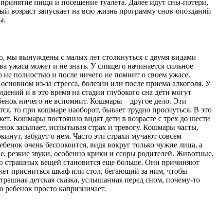
, принятие пищи и посещение туалета. Далее идут сны-потери,
ьный возраст запускает на всю жизнь программу снов-опозданий
ы.
го, мы вынуждены с малых лет столкнуться с двумя видами
ва ужаса может и не знать. У спящего начинается сильное
о не полностью и после ничего не помнит о своем ужасе.
сновном из-за стресса, болезни или после приема алкоголя. У
дений и в это время на стадии глубокого сна дети могут
ебенок ничего не вспомнит. Кошмары – другое дело. Эти
я, то при кошмаре наоборот, бывает трудно проснуться. В это
жет. Кошмары постоянно видят дети в возрасте с трех до шести
енок засыпает, испытывая страх и тревогу. Кошмары часты,
кинут, забудут о нем. Часто эти страхи мучают совсем
ебенок очень беспокоится, видя вокруг только чужие лица, а
ие, резкие звуки, особенно крики и ссоры родителей. Животные,
 то страшных вещей становится еще больше. Они причиняют
ожет присниться шкаф или стол, бегающий за ним, чтобы
страшная детская сказка, услышанная перед сном, почему-то
о ребенок просто капризничает.