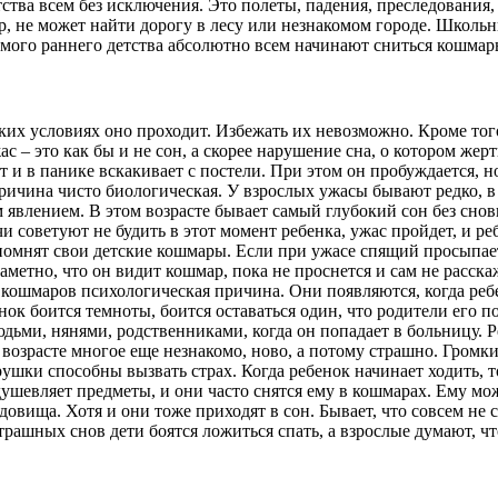
тства всем без исключения. Это полеты, падения, преследования
мер, не может найти дорогу в лесу или незнакомом городе. Школ
самого раннего детства абсолютно всем начинают сниться кошмар
аких условиях оно проходит. Избежать их невозможно. Кроме то
с – это как бы и не сон, а скорее нарушение сна, о котором жерт
 и в панике вскакивает с постели. При этом он пробуждается, н
чина чисто биологическая. У взрослых ужасы бывают редко, в о
 явлением. В этом возрасте бывает самый глубокий сон без снови
и советуют не будить в этот момент ребенка, ужас пройдет, и р
омнят свои детские кошмары. Если при ужасе спящий просыпаетс
аметно, что он видит кошмар, пока не проснется и сам не расска
У кошмаров психологическая причина. Они появляются, когда реб
ок боится темноты, боится оставаться один, что родители его по
дьми, нянями, родственниками, когда он попадает в больницу. Р
 возрасте многое еще незнакомо, ново, а потому страшно. Громк
ушки способны вызвать страх. Когда ребенок начинает ходить,
одушевляет предметы, и они часто снятся ему в кошмарах. Ему м
довища. Хотя и они тоже приходят в сон. Бывает, что совсем не 
рашных снов дети боятся ложиться спать, а взрослые думают, чт