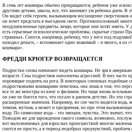
В семь лет кошмары обычно прекращаются, ребенок уже освоилс
другими детьми, школа, все, что занимает ум ребенка днем. В 
Он видит себя героем, вызывающим восхищение сверстников или
он хочет предстать в выгодном свете. Противоположный заинте
неодушевленные предметы, вещи, которые они хотят иметь. У д
есть серьезные психологические проблемы, скрытые страхи Прав
страшных. Снится, например, ребенку, что у него под подушкой
находил деньги, – вспоминает один знакомый – и много, я их с
кошмара».
ФРЕДДИ КРЮГЕР ВОЗВРАЩАЕТСЯ
Подростки снова начинают видеть кошмары. Не зря в американ
возрасте. Сны подростков наполнены агрессией. В них часто при
норовящие поднять на рога. В некоторых сонниках подобные с
подростковыми кошмарами невелика, она лишь в том, что персо
все те же монстры из книг и фильмов. Но чаще вновь всплываю
он уже не боится того, что пугало в раннем детстве. Но эти с
расширенные значения. Например, во сне часто видится вода, 
темная, мутная, а может и прозрачная, но при этом вызывающая
воду. По символике вода – это эмоции, чувства. Это значит, чт
Поводом же для зарождения такого символа, возможно, послужил
вот малозначимых для взрослых происшествий многие маленькие
снится не просто, а в период недобрых предчувствий, проблем