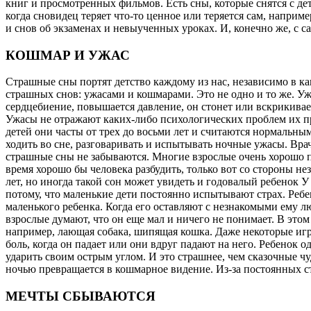
книг и просмотренных фильмов. Есть сны, которые снятся с де
когда сновидец теряет что-то ценное или теряется сам, напри
и снов об экзаменах и невыученных уроках. И, конечно же, с 
КОШМАР И УЖАС
Страшные сны портят детство каждому из нас, независимо в к
страшных снов: ужасами и кошмарами. Это не одно и то же. Ужа
сердцебиение, повышается давление, он стонет или вскрикивает
Ужасы не отражают каких-либо психологических проблем их при
детей они часты от трех до восьми лет и считаются нормальным
ходить во сне, разговаривать и испытывать ночные ужасы. Врач
страшные сны не забываются. Многие взрослые очень хорошо п
время хорошо бы человека разбудить, только вот со стороны нез
лет, но иногда такой сон может увидеть и годовалый ребенок 
потому, что маленькие дети постоянно испытывают страх. Ребен
маленького ребенка. Когда его оставляют с незнакомыми ему лю
взрослые думают, что он еще мал и ничего не понимает. В этом
например, лающая собака, шипящая кошка. Даже некоторые игр
боль, когда он падает или они вдруг падают на него. Ребенок 
ударить своим острым углом. И это страшнее, чем сказочные чу
ночью превращается в кошмарное видение. Из-за постоянных ст
МЕЧТЫ СБЫВАЮТСЯ