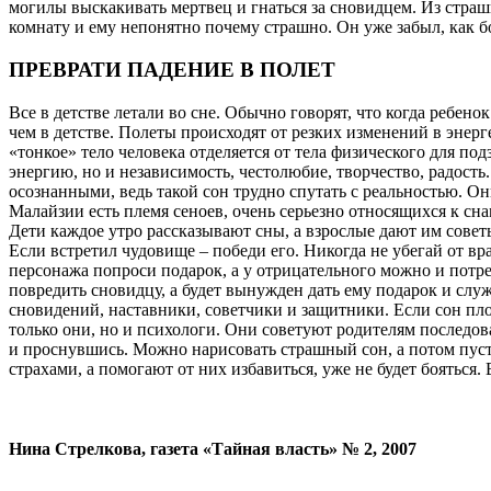
могилы выскакивать мертвец и гнаться за сновидцем. Из страш
комнату и ему непонятно почему страшно. Он уже забыл, как бо
ПРЕВРАТИ ПАДЕНИЕ В ПОЛЕТ
Все в детстве летали во сне. Обычно говорят, что когда ребено
чем в детстве. Полеты происходят от резких изменений в энер
«тонкое» тело человека отделяется от тела физического для по
энергию, но и независимость, честолюбие, творчество, радость
осознанными, ведь такой сон трудно спутать с реальностью. Они
Малайзии есть племя сеноев, очень серьезно относящихся к снам
Дети каждое утро рассказывают сны, а взрослые дают им советы
Если встретил чудовище – победи его. Никогда не убегай от вр
персонажа попроси подарок, а у отрицательного можно и потре
повредить сновидцу, а будет вынужден дать ему подарок и слу
сновидений, наставники, советчики и защитники. Если сон плох
только они, но и психологи. Они советуют родителям последова
и проснувшись. Можно нарисовать страшный сон, а потом пуст
страхами, а помогают от них избавиться, уже не будет бояться.
Нина Стрелкова, газета «Тайная власть» № 2, 2007