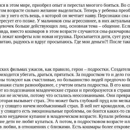
я в этом мире, приобрел опыт и перестал многого бояться. Во 
этом возрасте сильно желание выделиться. Теперь у ребенка пре
 у него есть вещь, о которой он мечтает наяву. Персонажи сна
ресует его позже. У мальчиков сны агрессивнее, в них актуальн
евочек больше действующих лиц, основная тема – общение. Если
да, вместо кошмаров в этом возрасте случаются сны-разочарован
 лежат конфеты или новая игрушка. Просыпается дитя, сует руку 
читаю, радуюсь и вдруг просыпаюсь. Где мои деньги?! После так
ских фильмах ужасов, как правило, герои – подростки. Создате
ходится убегать, драться, прятаться. За подростком то и дело г
ны толкуют как счастливые, но большинство людей предпочло бы
нажи стали разнообразнее, с учетом опыта подростка. В его ко
т из подсознания младенческие страхи и преобразуются в страшн
трахи не исчезли, потому что остались неосознанными. Они прев
которая вызывает страх. Это может быть глубокий пруд или мелк
 у спящего ничем необъяснимый страх. В ней нет крокодилов, сн
о у спящего есть эмоциональные проблемы, он боится каких-то св
о неудачное купание в младенческом возрасте. Купали ребенка, 
 дети не любят купаться. А потом, в подростковом возрасте ил
 в любви, в отношениях с близкими. Есть кошмары более открове