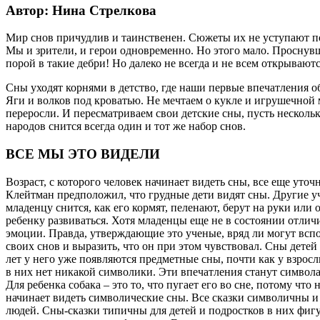
Автор: Нина Стрелкова
Мир снов причудлив и таинственен. Сюжеты их не уступают по
Мы и зрители, и герои одновременно. Но этого мало. Проснувш
порой в такие дебри! Но далеко не всегда и не всем открывают
Сны уходят корнями в детство, где наши первые впечатления об
Яги и волков под кроватью. Не мечтаем о кукле и игрушечной м
переросли. И пересматриваем свои детские сны, пусть нескольк
народов снится всегда один и тот же набор снов.
ВСЕ МЫ ЭТО ВИДЕЛИ
Возраст, с которого человек начинает видеть сны, все еще ут
Клейтман предположил, что грудные дети видят сны. Другие уч
младенцу снится, как его кормят, пеленают, берут на руки или
ребенку развиваться. Хотя младенцы еще не в состоянии отличи
эмоции. Правда, утверждающие это ученые, вряд ли могут вспо
своих снов и выразить, что он при этом чувствовал. Сны детей
лет у него уже появляются предметные сны, почти как у взро
в них нет никакой символики. Эти впечатления станут символам
Для ребенка собака – это то, что пугает его во сне, потому что
начинает видеть символические сны. Все сказки символичны и
людей. Сны-сказки типичны для детей и подростков в них фиг