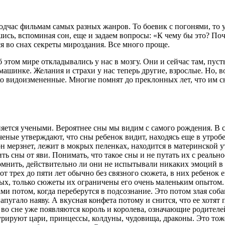
дчас фильмам самых разных жанров. То боевик с погонями, то 
ись, вспоминая сон, еще и задаем вопросы: «К чему бы это? По
ся во снах секреты мироздания. Все много проще.
 этом мире откладывались у нас в мозгу. Они и сейчас там, пус
ашинке. Желания и страхи у нас теперь другие, взрослые. Но, в
о видоизмененные. Многие помнят до преклонных лет, что им сни
очняется учеными. Вероятнее сны мы видим с самого рождения. В
еные утверждают, что сны ребенок видит, находясь еще в утроб
 он мерзнет, лежит в мокрых пеленках, находится в материнской 
ть сны от яви. Понимать, что такое сны и не путать их с реаль
мнить, действительно ли они не испытывали никаких эмоций в э
 от трех до пяти лет обычно без связного сюжета, в них ребено
слых, только сюжеты их ограничены его очень маленьким опыто
и потом, когда переберутся в подсознание. Это потом злая собак
 напугало наяву. А вкусная конфета потому и снится, что ее хотя
 во сне уже появляются король и королева, означающие родите
урируют цари, принцессы, колдуны, чудовища, драконы. Это тоже