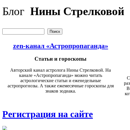
Перейти к основному содержанию
Блог
Нины Стрелковой
Поиск
Форма поиска
zen-канал «Астропропаганда»
Статьи и гороскопы
Авторский канал астролога Нины Стрелковой. На
канале «Астропропаганда» можно читать
С
астрологические статьи и еженедельные
ра
астропрогнозы. А также ежемесячные гороскопы для
В
знаков зодиака.
ко
Регистрация на сайте