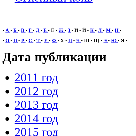
•
А
•
Б
•
В
•
Г
•
Д
•
Е
•
Ё
•
Ж
•
З
•
И
•
Й
•
К
•
Л
•
М
•
Н
•
•
О
•
П
•
Р
•
С
•
Т
•
У
•
Ф
•
Х
•
Ц
•
Ч
•
Ш
•
Щ
•
Э
•
Ю
•
Я
•
Дата публикации
2011 год
2012 год
2013 год
2014 год
2015 год