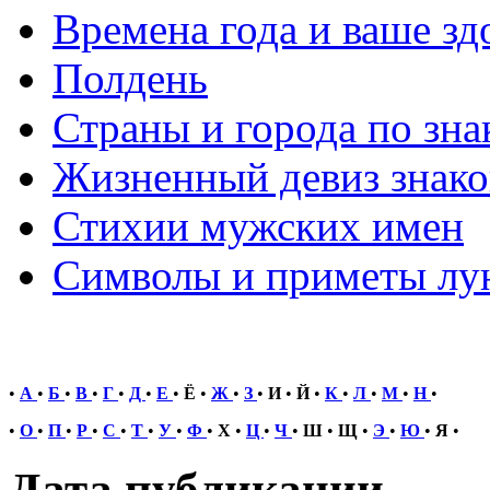
Времена года и ваше зд
Полдень
Страны и города по зна
Жизненный девиз знако
Стихии мужских имен
Символы и приметы лу
•
А
•
Б
•
В
•
Г
•
Д
•
Е
•
Ё
•
Ж
•
З
•
И
•
Й
•
К
•
Л
•
М
•
Н
•
•
О
•
П
•
Р
•
С
•
Т
•
У
•
Ф
•
Х
•
Ц
•
Ч
•
Ш
•
Щ
•
Э
•
Ю
•
Я
•
Дата публикации