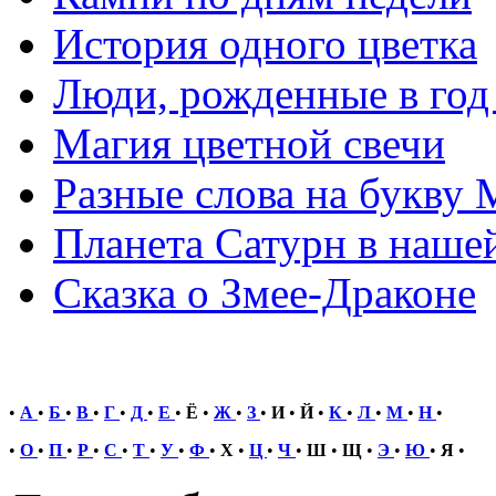
История одного цветка
Люди, рожденные в го
Магия цветной свечи
Разные слова на букву 
Планета Сатурн в нашей
Сказка о Змее-Драконе
•
А
•
Б
•
В
•
Г
•
Д
•
Е
•
Ё
•
Ж
•
З
•
И
•
Й
•
К
•
Л
•
М
•
Н
•
•
О
•
П
•
Р
•
С
•
Т
•
У
•
Ф
•
Х
•
Ц
•
Ч
•
Ш
•
Щ
•
Э
•
Ю
•
Я
•